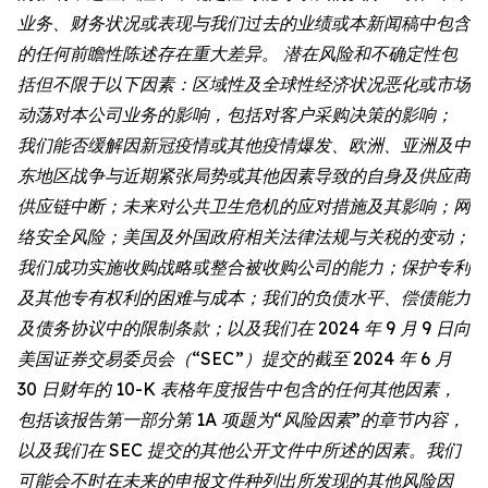
业务、财务状况或表现与我们过去的业绩或本新闻稿中包含
的任何前瞻性陈述存在重大差异。 潜在风险和不确定性包
括但不限于以下因素：区域性及全球性经济状况恶化或市场
动荡对本公司业务的影响，包括对客户采购决策的影响；
我们能否缓解因新冠疫情或其他疫情爆发、欧洲、亚洲及中
东地区战争与近期紧张局势或其他因素导致的自身及供应商
供应链中断；未来对公共卫生危机的应对措施及其影响；网
络安全风险；美国及外国政府相关法律法规与关税的变动；
我们成功实施收购战略或整合被收购公司的能力；保护专利
及其他专有权利的困难与成本；我们的负债水平、偿债能力
及债务协议中的限制条款；以及我们在 2024 年 9 月 9 日向
美国证券交易委员会（“SEC”）提交的截至 2024 年 6 月
30 日财年的 10-K 表格年度报告中包含的任何其他因素，
包括该报告第一部分第 1A 项题为“风险因素”的章节内容，
以及我们在 SEC 提交的其他公开文件中所述的因素。我们
可能会不时在未来的申报文件种列出所发现的其他风险因