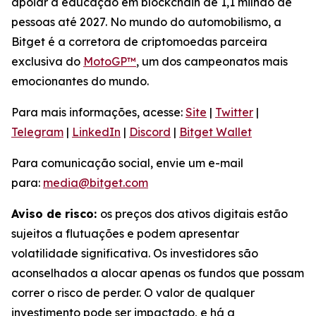
apoiar a educação em blockchain de 1,1 milhão de
pessoas até 2027. No mundo do automobilismo, a
Bitget é a corretora de criptomoedas parceira
exclusiva do
MotoGP™
, um dos campeonatos mais
emocionantes do mundo.
Para mais informações, acesse:
Site
|
Twitter
|
Telegram
|
LinkedIn
|
Discord
|
Bitget Wallet
Para comunicação social, envie um e-mail
para:
media@bitget.com
Aviso de risco:
os preços dos ativos digitais estão
sujeitos a flutuações e podem apresentar
volatilidade significativa. Os investidores são
aconselhados a alocar apenas os fundos que possam
correr o risco de perder. O valor de qualquer
investimento pode ser impactado, e há a