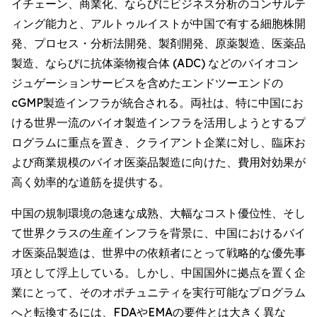
イチェーン、商業化、ならびにビジネス分析のコンサルテ
ィング能力と、アルトゥルイストが中国で有する細胞株開
発、プロセス・分析法開発、製剤開発、原薬製造、医薬品
製造、ならびに抗体薬物複合体 (ADC) などのバイオコン
ジュゲーションサービスを含めたエンドツーエンドの
cGMP製造インフラが統合される。両社は、特に中国にお
ける世界一流のバイオ製造インフラを活用しようとするプ
ログラムに重点を置き、クライアント企業に対し、臨床お
よび商業規模のバイオ医薬品製造に向けた、費用対効果が
高く効率的な道筋を提供する。
中国の規制環境の急速な成熟、大幅なコスト優位性、そし
て世界クラスの生産インフラを背景に、中国におけるバイ
オ医薬品製造は、世界中の依頼者にとって戦略的な優先事
項として浮上している。しかし、中国国外に拠点を置く企
業にとって、そのオポチュニティを実行可能なプログラム
へと転換するには、FDAやEMAの要件とは大きく異な