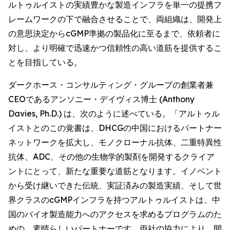
ルトゥルイストの実績豊かな製造インフラを単一の提携フ
レームワークの下で融合させることで、両組織は、開発上
の意思決定からcGMP準拠の製品化に至るまで、依頼者に
対し、より明確で迅速かつ信頼性の高い道筋を提供するこ
とを目指している。
ダークホース・コンサルティング・グループの創業者兼
CEOであるアンソニー・デイヴィス博士 (Anthony
Davies, Ph.D.) は、次のように述べている。「アルトゥル
イストとのこの覚書は、DHCGの中国におけるパートナー
ネットワークを拡大し、モノクローナル抗体、二重特異性
抗体、ADC、その他の生物学的製剤を開発するクライア
ントにとって、新たな重要な道筋となります。イノベント
から受け継いできた伝統、実証済みの製造実績、そして世
界クラスのcGMPインフラを持つアルトゥルイストは、中
国のバイオ製造能力へのアクセスを求めるプログラムのた
めの、素晴らしいパートナーです。両社の協力により、開