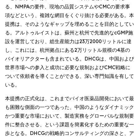
る、NMPAの要件、現地の品質システムやCMCの要求事
項などという、複雑な網目をくぐり抜ける必要がある。本
提携は、そのようなギャップを埋めることを目的としてい
る。アルトゥルイストは、蘇州と杭州で先進的なcGMP施
設を運営しており、総生産能力は23万2000リットルに達
し、これには、杭州拠点にある2万リットル規模の4基の
バイオリアクターも含まれている。DHCGは、中国および
世界市場への参入と成功に必要な規制およびCMC戦略に
ついて依頼者を導くことができる、深い専門知識を有して
いる。
本提携の正式化は、これまでバイオ医薬品開発において最
も困難な側面の一つであった、中国のようなダイナミック
かつ重要な市場において、製造実務をグローバルな規制要
件に整合させる、という課題を簡素化するための重要な一
歩となる。DHCGの戦略的コンサルティングの深さと、ア