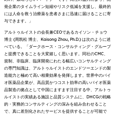
発企業のタイムライン短縮やリスク低減を支援し、最終的
には人命を救う治療薬を患者さまに迅速に届けることに寄
与できます。」
アルトゥルイストの会長兼CEOであるカイソン・チョウ
博士 (周凯松 博士、Kaisong Zhou, Ph.D.) は次のように述
べている。「ダークホース・コンサルティング・グループ
と提携できることを大変嬉しく思います。同社のCMC、
規制、非臨床、臨床開発にわたる幅広いコンサルティング
の専門知識は、アルトゥルイストのエンドツーエンドの製
造能力と極めて高い相乗効果を発揮します。世界中のバイ
オ医薬品企業が、高品質かつコスト効率の高いバイオ医薬
品製造の拠点として中国にますます注目する中、アルトゥ
ルイストの実績ある施設と品質システムに、DHCGの戦略
的・実務的コンサルティングの深みを組み合わせること
で、真に差別化されたサービスを提供することが可能で