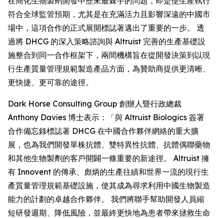
在簡化生物製劑開發中歷來最棘手的問題，即是使生產執行
符合全球監管預期，尤其是在充滿活力且影響深遠的中國市
場中，這項合作的正式展開標誌著邁出了重要的一步。 透
過將 DHCG 的深入策略諮詢與 Altruist 完善的生產基礎設
施整合到同一合作框架下，兩間機構旨在從開發決策到以現
行生產質量管理規範製造產品方面，為贊助商提供更清晰、
更快捷、更可靠的途徑。
Dark Horse Consulting Group 創辦人暨行政總裁
Anthony Davies 博士表示：「與 Altruist Biologics 簽署
合作備忘錄標誌著 DHCG 在中國合作夥伴網絡的重大擴
展，也為我們開發單株抗體、雙特異性抗體、抗體偶聯藥物
和其他生物製劑的客戶開闢一條重要的新途徑。 Altruist 擁
有 Innovent 的傳承、彪炳的生產往績和世界一流的現行生
產質量管理規範基礎設施，使其成為尋求利用中國生物製造
能力的計劃的卓越合作夥伴。 我們將聯手幫助開發人員縮
短研發週期、降低風險，並最終更快地為患者帶來拯救生命