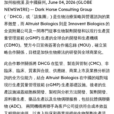
加州核桃溪 及中國蘇州, June 04, 2026 (GLOBE
NEWSWIRE) -- Dark Horse Consulting Group
(「DHCG」或「該集團」) 是生物治療策略與營運諮詢的業
界翹楚，而 Altruist Biologics 則是 Innovent Biologics 的
全資附屬公司及一間專門從事生物製劑開發和以現行生產質
量管理規範 (cGMP) 生產的全球合約開發和生產機構
(CDMO)。雙方今日宣佈簽署合作備忘錄 (MOU)，確立策
略合作關係，目標是加快生物療法的研發與全球商業化。
此合作夥伴關係將 DHCG 在監管、製造與管制 (CMC)、非
臨床、臨床、質素與合規、供應鏈、商業上市及業務分析諮
詢的全方位能力，結合 Altruist Biologics 在中國的端對端
現行生產質量管理規範 (cGMP) 生產基礎設施。後者的生
產設施涵蓋細胞株開發、製程與分析方法開發、製劑開發、
原料藥生產、藥品生產以及生物偶聯服務，包括抗體偶聯藥
物 (ADC)。 兩間機構將聯手為客戶公司提供符合成本效益
又精簡的途徑，以進入臨床和商業規模的生物製劑生產流