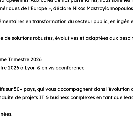
 européennes. Aux côtés de nos partenaires, nous sommes f
umériques de l’Europe », déclare Nikos Mastroyiannopoulo
mentaires en transformation du secteur public, en ingénieri
de solutions robustes, évolutives et adaptées aux besoin
2ème Trimestre 2026
stre 2026 à Lyon & en visioconférence
ctifs sur 50+ pays, qui vous accompagnent dans l’évolution 
duite de projets IT & business complexes en tant que lea
nnées.