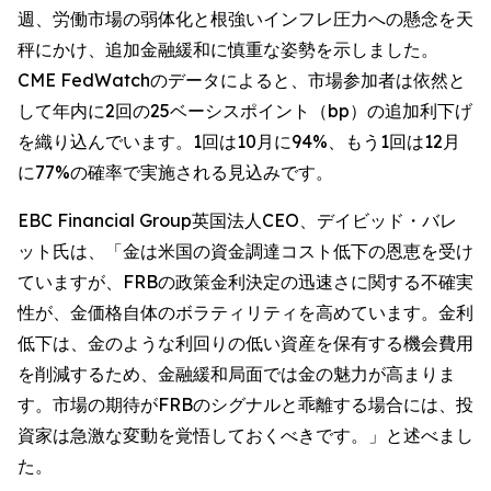
週、労働市場の弱体化と根強いインフレ圧力への懸念を天
秤にかけ、追加金融緩和に慎重な姿勢を示しました。
CME FedWatchのデータによると、市場参加者は依然と
して年内に2回の25ベーシスポイント（bp）の追加利下げ
を織り込んでいます。1回は10月に94%、もう1回は12月
に77%の確率で実施される見込みです。
EBC Financial Group英国法人CEO、デイビッド・バレ
ット氏は、「金は米国の資金調達コスト低下の恩恵を受け
ていますが、FRBの政策金利決定の迅速さに関する不確実
性が、金価格自体のボラティリティを高めています。金利
低下は、金のような利回りの低い資産を保有する機会費用
を削減するため、金融緩和局面では金の魅力が高まりま
す。市場の期待がFRBのシグナルと乖離する場合には、投
資家は急激な変動を覚悟しておくべきです。」と述べまし
た。