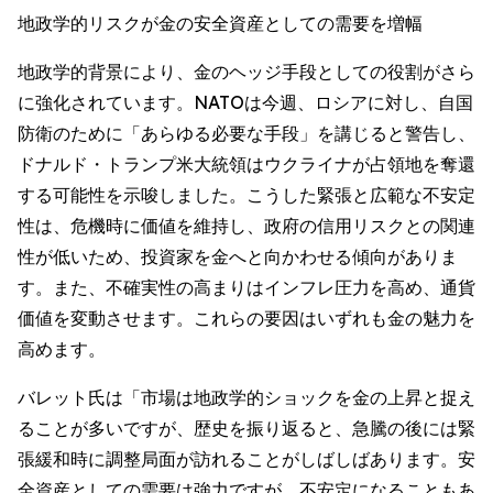
地政学的リスクが金の安全資産としての需要を増幅
地政学的背景により、金のヘッジ手段としての役割がさら
に強化されています。NATOは今週、ロシアに対し、自国
防衛のために「あらゆる必要な手段」を講じると警告し、
ドナルド・トランプ米大統領はウクライナが占領地を奪還
する可能性を示唆しました。こうした緊張と広範な不安定
性は、危機時に価値を維持し、政府の信用リスクとの関連
性が低いため、投資家を金へと向かわせる傾向がありま
す。また、不確実性の高まりはインフレ圧力を高め、通貨
価値を変動させます。これらの要因はいずれも金の魅力を
高めます。
バレット氏は「市場は地政学的ショックを金の上昇と捉え
ることが多いですが、歴史を振り返ると、急騰の後には緊
張緩和時に調整局面が訪れることがしばしばあります。安
全資産としての需要は強力ですが、不安定になることもあ