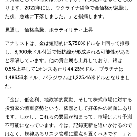
ります。2022年には、ウクライナ紛争で金価格が急騰し
た後、急速に下落しました。」と指摘します。
見通し：価格高騰、ボラティリティ上昇
アナリストは、金は短期的に3,750米ドルを上回って推移
し、3,900米ドル付近で抵抗線が形成される可能性がある
と示唆しています。他の貴金属も上昇しており、銀は
0.5%上昇して1オンスあたり44.23米ドル、プラチナは
1,483.53米ドル、パラジウムは1,225.46米ドルとなりまし
た。
「金は、低金利、地政学的変動、そして株式市場に対する
投資家の慎重姿勢という、依然として好条件の局面にあり
ます。しかし、これらの要因が相まって、市場はより予測
不可能になっています。今は、記録更新を追いかけるので
はなく、規律あるリスク管理に重点を置くべきです。」と